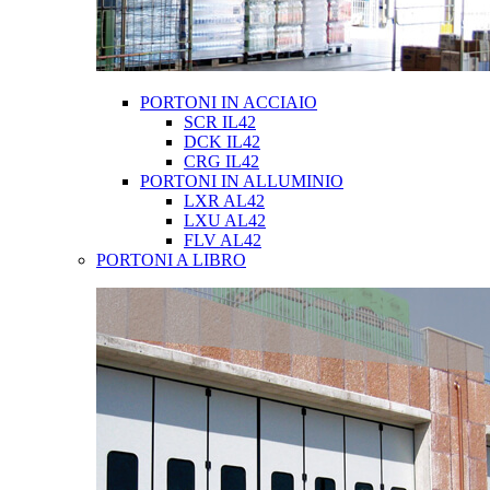
PORTONI IN ACCIAIO
SCR IL42
DCK IL42
CRG IL42
PORTONI IN ALLUMINIO
LXR AL42
LXU AL42
FLV AL42
PORTONI A LIBRO