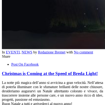
In
EVENTI
,
NEWS
by
Redazione Bremet
with
No comment
Share
Post On Facebook
Christmas is Coming at the Speed of Breda Light!
La notte più magica dell’anno si avvicina a gran velocità. Nell’attesa
di poterla illuminare con le sfumature brillanti delle nostre chiusure,
desideriamo augurarvi un Natale altrettanto colorato e vivace, da
trascorrere insieme alle persone care, e un nuovo anno ricco di idee,
progetti, passione ed entusiasmo.
Buon Natale a tutti e arrivederci al nuovo anno!