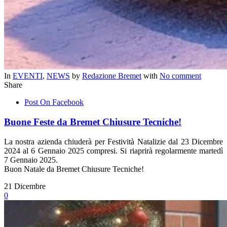
In
EVENTI
,
NEWS
by
Redazione Bremet
with
No comment
Share
Post On Facebook
Buone Feste da Bremet Chiusure Tecniche!
La nostra azienda chiuderà per Festività Natalizie dal 23 Dicembre
2024 al 6 Gennaio 2025 compresi. Si riaprirà regolarmente martedì
7 Gennaio 2025.
Buon Natale da Bremet Chiusure Tecniche!
21
Dicembre
0