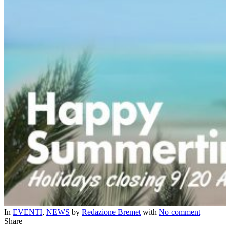
In
EVENTI
,
NEWS
by
Redazione Bremet
with
No comment
Share