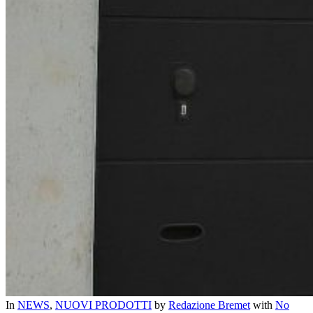
In
NEWS
,
NUOVI PRODOTTI
by
Redazione Bremet
with
No