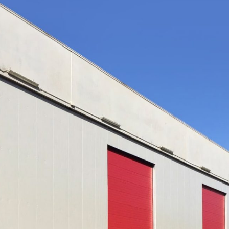
FLV AL42
ADN
APL
SCORREVOLE ATL