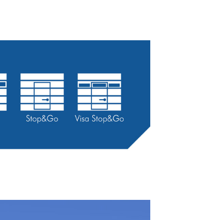
IO
INIO