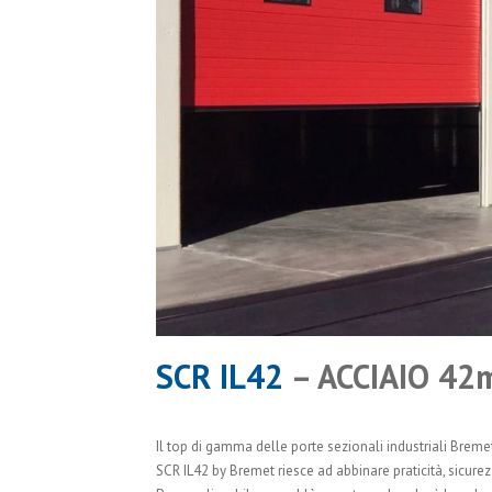
SCR IL42
– ACCIAIO 42
Il top di gamma delle porte sezionali industriali Breme
SCR IL42 by Bremet riesce ad abbinare praticità, sicur