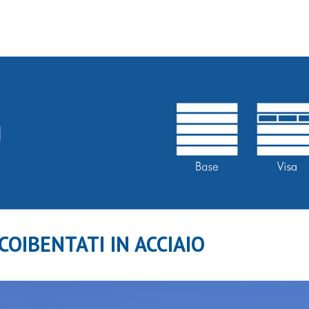
PEGASO LINE
WOOD LINE
PORTONI IN ACCIA
SCR IL42
DCK IL42
COIBENTATI IN ACCIAIO
CRG IL42
PORTONI IN ALLUM
LXR AL42
LXU AL42