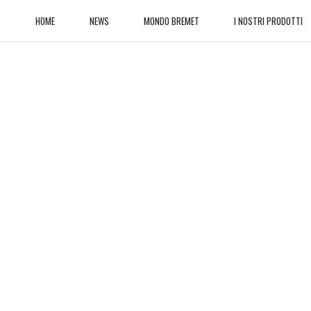
HOME
NEWS
MONDO BREMET
I NOSTRI PRODOTTI
RESIDENTIAL LINE
ORUS LINE
BASCU LINE
SIDE LINE