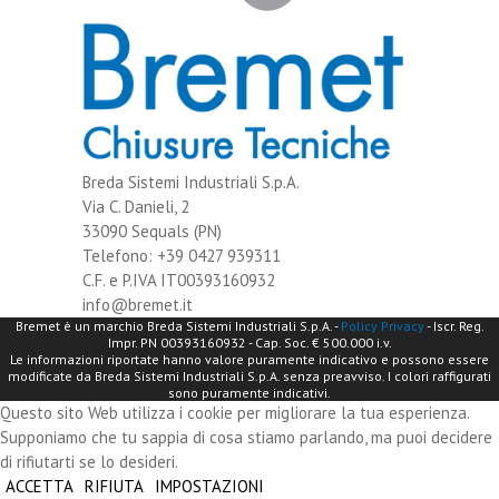
Breda Sistemi Industriali S.p.A.
Via C. Danieli, 2
33090 Sequals (PN)
Telefono: +39 0427 939311
C.F. e P.IVA IT00393160932
info@bremet.it
Bremet è un marchio Breda Sistemi Industriali S.p.A. -
Policy Privacy
- Iscr. Reg.
Impr. PN 00393160932 - Cap. Soc. € 500.000 i.v.
Le informazioni riportate hanno valore puramente indicativo e possono essere
modificate da Breda Sistemi Industriali S.p.A. senza preavviso. I colori raffigurati
sono puramente indicativi.
Questo sito Web utilizza i cookie per migliorare la tua esperienza.
Supponiamo che tu sappia di cosa stiamo parlando, ma puoi decidere
di rifiutarti se lo desideri.
ACCETTA
RIFIUTA
IMPOSTAZIONI